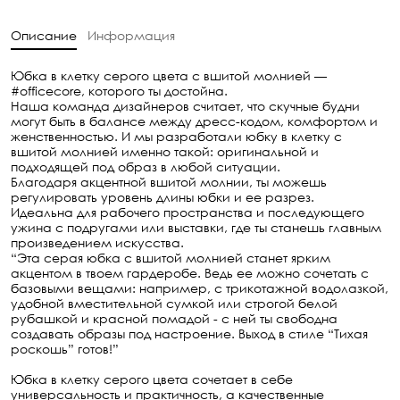
Описание
Информация
Юбка в клетку серого цвета с вшитой молнией — 
#officecore, которого ты достойна. 

Наша команда дизайнеров считает, что скучные будни 
могут быть в балансе между дресс-кодом, комфортом и 
женственностью. И мы разработали юбку в клетку с 
вшитой молнией именно такой: оригинальной и 
подходящей под образ в любой ситуации.

Благодаря акцентной вшитой молнии, ты можешь 
регулировать уровень длины юбки и ее разрез. 

Идеальна для рабочего пространства и последующего 
ужина с подругами или выставки, где ты станешь главным 
произведением искусства.

“Эта серая юбка с вшитой молнией станет ярким 
акцентом в твоем гардеробе. Ведь ее можно сочетать с 
базовыми вещами: например, с трикотажной водолазкой, 
удобной вместительной сумкой или строгой белой 
рубашкой и красной помадой - с ней ты свободна 
создавать образы под настроение. Выход в стиле “Тихая 
роскошь” готов!”

Юбка в клетку серого цвета сочетает в себе 
универсальность и практичность, а качественные 