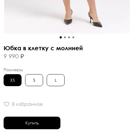
Юбка в клетку с молнией
9 990 ₽
Размеры
XS
S
L
В избранное
Купить